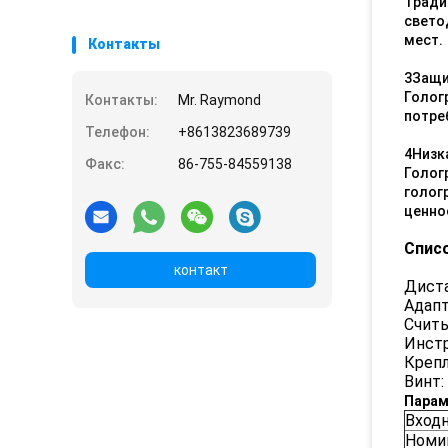
Тради
свето
мест.
Контакты
3Защи
Голог
Контакты:
Mr. Raymond
потре
Телефон:
+8613823689739
4Низк
Факс:
86-755-84559138
Голог
голог
ценно
Списо
контакт
Диста
Адапт
Считы
Инстр
Крепл
Винт:
Парам
Вход
Номи