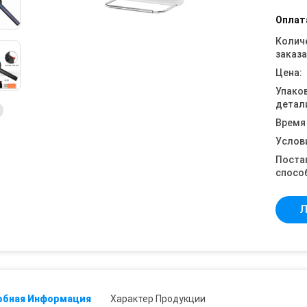
Оплат
Колич
заказа
Цена:
Упако
детал
Время
Услов
Поста
спосо
Л
обная Информация
Характер Продукции