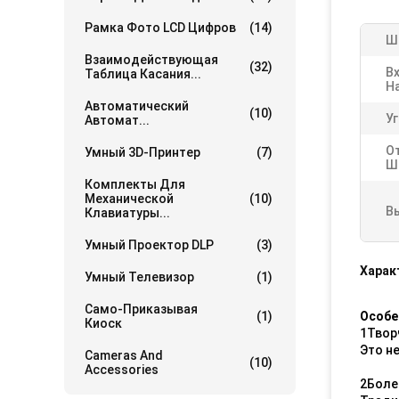
Рамка Фото LCD Цифров
(14)
Ш
Взаимодействующая
(32)
В
Таблица Касания...
Н
Автоматический
(10)
Уг
Автомат...
О
Умный 3D-Принтер
(7)
Ш
Комплекты Для
Механической
(10)
В
Клавиатуры...
Умный Проектор DLP
(3)
Харак
Умный Телевизор
(1)
Само-Приказывая
(1)
Особе
Киоск
1Твор
Это н
Cameras And
(10)
Accessories
2Боле