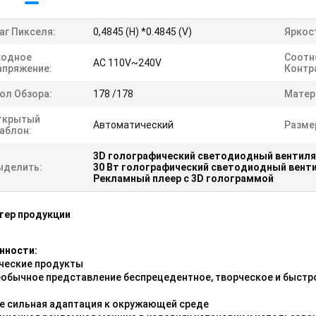
аг Пикселя:
0,4845 (H) *0.4845 (V)
Яркос
ходное
Соотн
AC 110V~240V
апряжение:
Контр
ол Обзора:
178 /178
Матер
ткрытый
Автоматический
Разме
аблон:
3D голографический светодиодный вентил
ыделить:
30 Вт голографический светодиодный вент
Рекламный плеер с 3D голограммой
тер продукции
нности:
ческие продукты
еобычное представление беспрецедентное, творческое и быстр
е сильная адаптация к окружающей среде