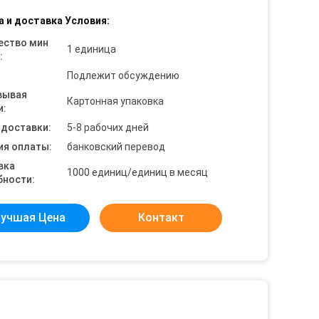
а и доставка Условия:
ество мин
1 единица
:
Подлежит обсуждению
вывая
Картонная упаковка
и:
 доставки:
5-8 рабочих дней
ия оплаты:
банковский перевод
вка
1000 единиц/единиц в месяц
бности:
учшая Цена
Контакт