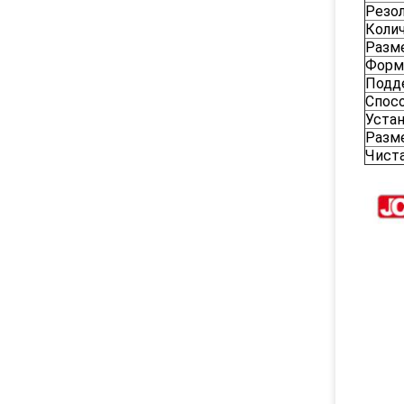
Резо
Коли
Разм
Форм
Подд
Спосо
Уста
Разм
Чист