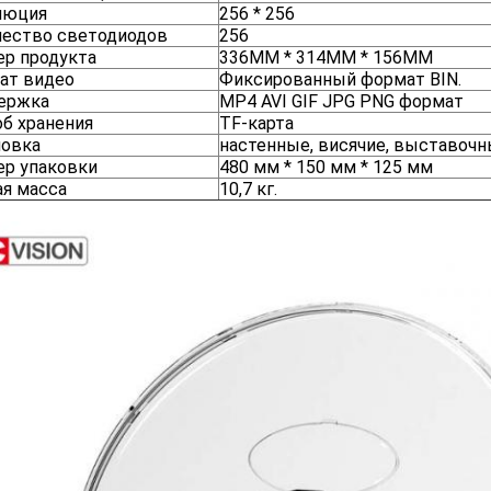
люция
256 * 256
чество светодиодов
256
ер продукта
336MM * 314MM * 156MM
ат видео
Фиксированный формат BIN.
ержка
MP4 AVI GIF JPG PNG формат
б хранения
TF-карта
новка
настенные, висячие, выставоч
ер упаковки
480 мм * 150 мм * 125 мм
ая масса
10,7 кг.