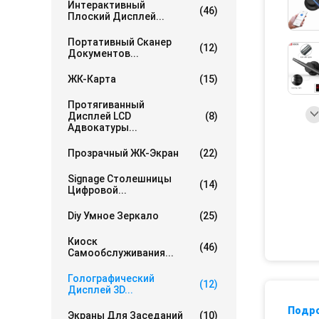
Интерактивный
(46)
Плоский Дисплей...
Портативный Сканер
(12)
Документов...
ЖК-Карта
(15)
Протягиванный
Дисплей LCD
(8)
Адвокатуры...
Прозрачный ЖК-Экран
(22)
Signage Столешницы
(14)
Цифровой...
Diy Умное Зеркало
(25)
Киоск
(46)
Самообслуживания...
Голографический
(12)
Дисплей 3D...
Подр
Экраны Для Заседаний
(10)