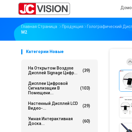
Домо
Главная Страница
Продукция
Голографический Дис
М2
Категории Новые
На Открытом Воздухе
(39)
Дисплей Signage Цифр...
Дисплеи Цифровой
Сигнализации В
(103)
Помещени...
Настенный Дисплей LCD
(29)
Видео-...
Умная Интерактивная
(60)
Доска...