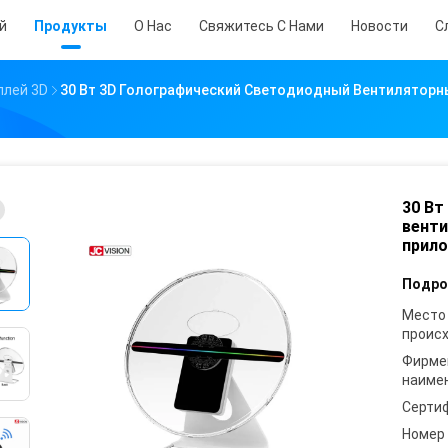
й
Продукты
О Нас
Свяжитесь С Нами
Новости
С
плей 3D
30 Вт 3D Голографический Светодиодный Вентиляторны
30 Вт
венти
прило
Подро
Место
проис
Фирме
наиме
Серти
Номер