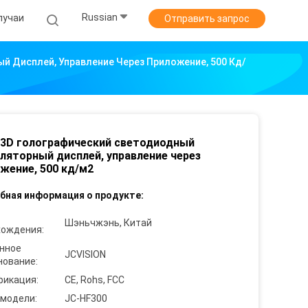
Russian
лучаи
Отправить запрос
й Дисплей, Управление Через Приложение, 500 Кд/
 3D голографический светодиодный
ляторный дисплей, управление через
жение, 500 кд/м2
бная информация о продукте:
Шэньчжэнь, Китай
хождения:
нное
JCVISION
нование:
фикация:
CE, Rohs, FCC
 модели:
JC-HF300