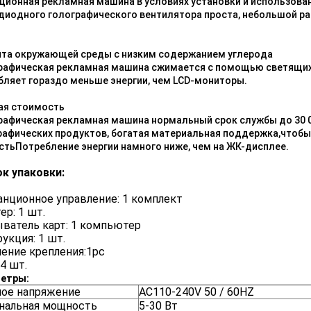
ционная рекламная машина в условиях установки и использован
диодного голографического вентилятора проста, небольшой ра
та окружающей среды с низким содержанием углерода
рафическая рекламная машина сжимается с помощью светящих
бляет гораздо меньше энергии, чем LCD-мониторы.
ая стоимость
рафическая рекламная машина нормальный срок службы до 30 00
рафических продуктов, богатая материальная поддержка,чтоб
стьПотребление энергии намного ниже, чем на ЖК-дисплее.
к упаковки:
нционное управление: 1 комплект
ер: 1 шт.
ватель карт: 1 компьютер
укция: 1 шт.
ение крепления:1pc
 4 шт.
етры:
ное напряжение
AC110-240V 50 / 60HZ
нальная мощность
5-30 Вт