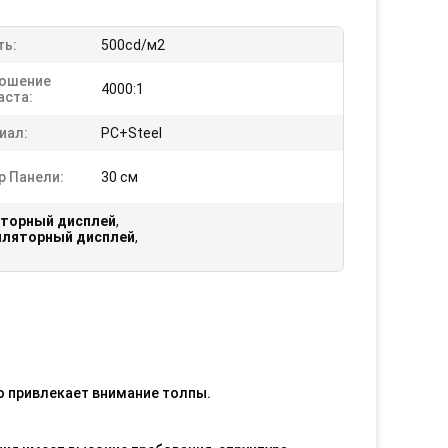
ть:
500cd/м2
ошение
4000:1
аста:
иал:
PC+Steel
р Панели:
30 см
яторный дисплей
,
иляторный дисплей
,
о привлекает внимание толпы.