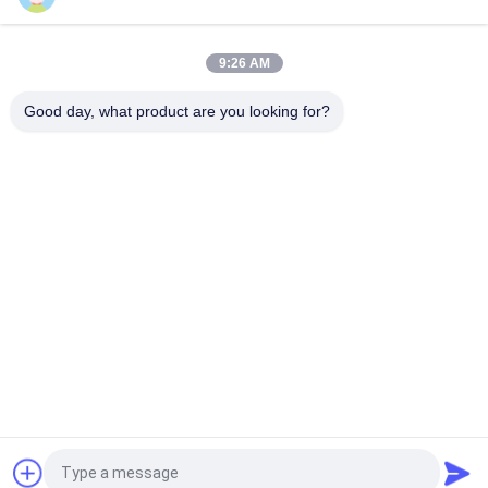
10-дюймовый электронный планшет для письма,
развивающая игрушка, доска для рисования для детей
9:26 AM
Портативная детская ЖК-доска для письма, электронная
доска для граффити 10 дюймов
Good day, what product are you looking for?
Популярные категории
Все
На Открытом 
Дисплеи Цифровой 
Воздухе Дисплей 
Сигнализации В 
Signage Цифров
Помещениях
Настенный 
Умная 
Дисплей LCD 
Интерактивная 
Видео-
Доска
Интерактивный 
Портативный 
Плоский Дисплей
Сканер Документов
Протягиванный 
ЖК-Карта
Дисплей LCD 
Адвокатуры
Запрос Цитировать