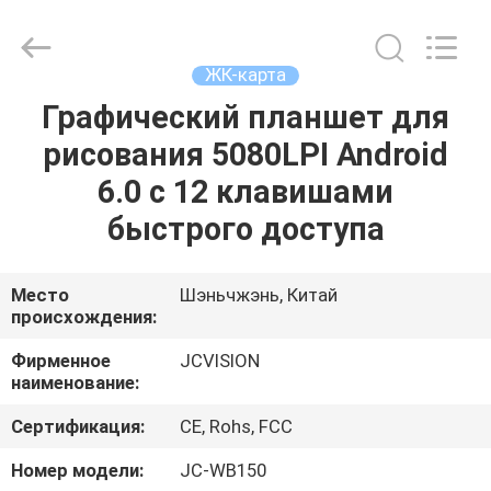
2026
Shenzhen
Junction
Interactive
Technology
ЖК-карта
Co.,
Ltd..
All
Графический планшет для
ДОМОЙ
Rights
Reserved.
рисования 5080LPI Android
ПРОДУКТЫ
6.0 с 12 клавишами
быстрого доступа
О
НАС
Место
Шэньчжэнь, Китай
происхождения:
ЭКСКУРСИЯ
Фирменное
JCVISION
наименование:
ПО
Сертификация:
CE, Rohs, FCC
ЗАВОДУ
Номер модели:
JC-WB150