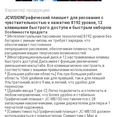
Характер продукции
JCVISION
Графический планшет для рисования с
чувствительностью к нажатию 8192 уровня, 12
клавишами быстрого доступа и быстрым набором
Особенности продукта:
* [Интеллектуальная пассивная технология] 8192 уровня без
батареи с умным чипом, не требует зарядки, что
обеспечивает постоянное
непрерывное рисование, обеспечивая плавность для
расширения ваших творческих возможностей.
* [Многофункциональный диск и 12 настраиваемых клавиш
быстрого доступа] Диск имеет функции увеличения/
уменьшения масштаба. Все клавиши можно настроить в
соответствии с вашими привычками использования.
* [Большая рабочая область] Ультра-большая рабочая
область 10x6 дюймов как для правшей, так и для левшей.
Ультратонкий, всего 9 мм, и легкий, что удобно для
переноски.
* [Дизайн ввода Type-C] Легко подключать и отключать в
любом направлении, что более удобно и стабильно.
Графический планшет JC-WB150 поставляется с 28
запасными наконечниками, одним держателем для пера и 1
перчаткой художника.
* [Совместимость] Графический планшет JC-WB150 должен
использоваться с компьютером. Совместим с Mac и