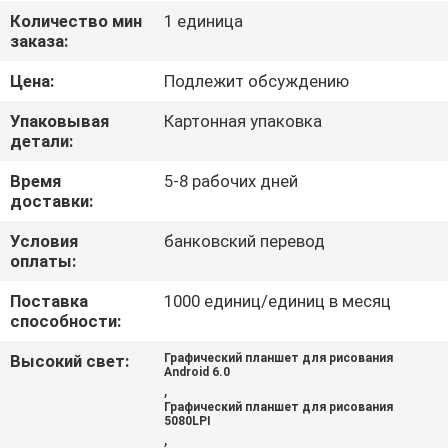
КОНТРОЛЬ
Количество мин
1 единица
заказа:
КАЧЕСТВА
Цена:
Подлежит обсуждению
СВЯЖИТЕСЬ
Упаковывая
Картонная упаковка
С
детали:
НАМИ
Время
5-8 рабочих дней
доставки:
НОВОСТИ
Условия
банковский перевод
оплаты:
Поставка
1000 единиц/единиц в месяц
СЛУЧАИ
способности:
Высокий свет:
Графический планшет для рисования
ЗАПРОСИТЕ
Android 6.0
,
ЦИТАТУ
Графический планшет для рисования
5080LPI
,