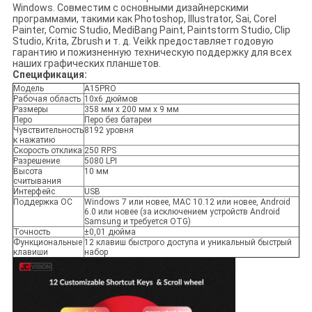
Windows. Совместим с основными дизайнерскими
программами, такими как Photoshop, Illustrator, Sai, Corel
Painter, Comic Studio, MediBang Paint, Paintstorm Studio, Clip
Studio, Krita, Zbrush и т. д. Veikk предоставляет годовую
гарантию и пожизненную техническую поддержку для всех
наших графических планшетов.
Спецификация:
Модель
A15PRO
Рабочая область
10x6 дюймов
Размеры
358 мм x 200 мм x 9 мм
Перо
Перо без батареи
Чувствительность
8192 уровня
к нажатию
Скорость отклика
250 RPS
Разрешение
5080 LPI
Высота
10 мм
считывания
Интерфейс
USB
Поддержка ОС
Windows 7 или новее, MAC 10.12 или новее, Android
6.0 или новее (за исключением устройств Android
Samsung и требуется OTG)
Точность
±0,01 дюйма
Функциональные
12 клавиш быстрого доступа и уникальный быстрый
клавиши
набор