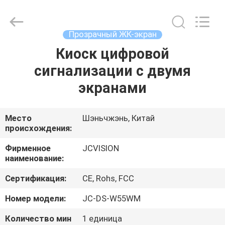
2026
Shenzhen
Junction
Interactive
Technology
Прозрачный ЖК-экран
Co.,
Ltd..
All
Киоск цифровой
ДОМОЙ
Rights
Reserved.
сигнализации с двумя
ПРОДУКТЫ
экранами
О
Место
Шэньчжэнь, Китай
происхождения:
НАС
Фирменное
JCVISION
наименование:
ЭКСКУРСИЯ
Сертификация:
CE, Rohs, FCC
ПО
ЗАВОДУ
Номер модели:
JC-DS-W55WM
Количество мин
1 единица