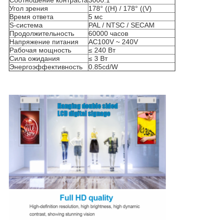
Соотношение контраста
3000:1
Угол зрения
178° ((H) / 178° ((V)
Время ответа
5 мс
S-система
PAL / NTSC / SECAM
Продолжительность
60000 часов
Напряжение питания
AC100V ~ 240V
Рабочая мощность
≤ 240 Вт
Сила ожидания
≤ 3 Вт
Энергоэффективность
0.85cd/W