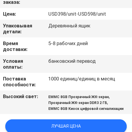
заказа:
КОНТРОЛЬ
КАЧЕСТВА
Цена:
USD398/unit-USD598/unit
Упаковывая
Деревянный ящик
СВЯЖИТЕСЬ
детали:
С
Время
5-8 рабочих дней
доставки:
НАМИ
Условия
банковский перевод
оплаты:
НОВОСТИ
Поставка
1000 единиц/единиц в месяц
способности:
СЛУЧАИ
Высокий свет:
,
EMMC 8GB Прозрачный ЖК-экран
,
Прозрачный ЖК-экран DDR3 2 ГБ
ЗАПРОСИТЕ
EMMC 8GB Киоск цифровой сигнализации
ЦИТАТУ
ЛУЧШАЯ ЦЕНА