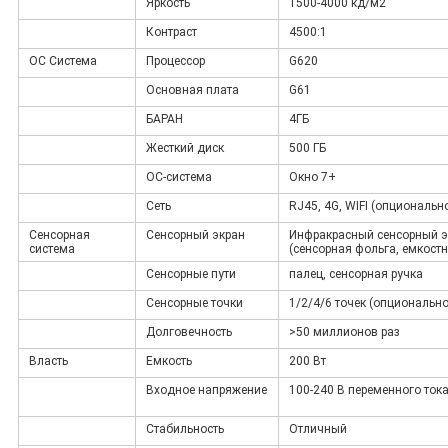
Яркость
1500-4000 кд/м2
Контраст
4500:1
ОС Система
Процессор
G620
Основная плата
G61
БАРАН
4ГБ
Жесткий диск
500 ГБ
ОС-система
Окно 7+
Сеть
RJ45, 4G, WIFI (опциональн
Сенсорная
Сенсорный экран
Инфракрасный сенсорный э
система
(сенсорная фольга, емкостн
Сенсорные пути
палец, сенсорная ручка
Сенсорные точки
1/2/4/6 точек (опционально
Долговечность
>50 миллионов раз
Власть
Емкость
200 Вт
Входное напряжение
100-240 В переменного тока
Стабильность
Отличный