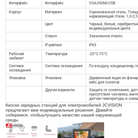
Интерфейс
Интерфейс
VGA/HDMI/USB
Корпус
Материал
Оцинкованная сталь, Толщ
нержавеющей стали: 1,0-2,5
Цвет
Черный, белый, серебристы
индивидуальные цвета
Стекло
Закаленное стекло
IP-рейтинг
IP65
Рабочий
Температура
-25°С-75°С
эмбиент
Система
Система охлаждения
По воздуху, кондиционер, 
охлаждения
Упаковка
Упаковка
Деревянный ящик из фанер
кейс для полетов
Другие варианты
Защита от ослепления, дат
присутствия человека, вент
датчик температуры и осве
Киоски зарядных станций для электромобилей JCVISION
предлагают вам индивидуальные решения. Давайте
соберемся, чтобы
улучшить качество нашей окружающей
среды.