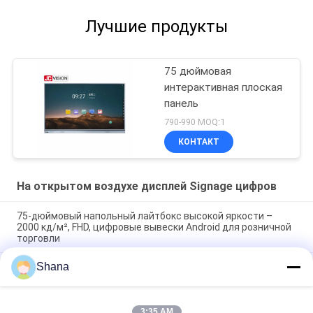
Лучшие продукты
75 дюймовая
интерактивная плоская
панель
790-990 MOQ:1
КОНТАКТ
На открытом воздухе дисплей Signage цифров
75-дюймовый напольный лайтбокс высокой яркости –
2000 кд/м², FHD, цифровые вывески Android для розничной
торговли
Shana
65" 4K UHD High Brightness Wall Light Box 2000 нит, E-LED,
Android 11 для наружной розничной торговли и
общественных пространств
3:35 AM