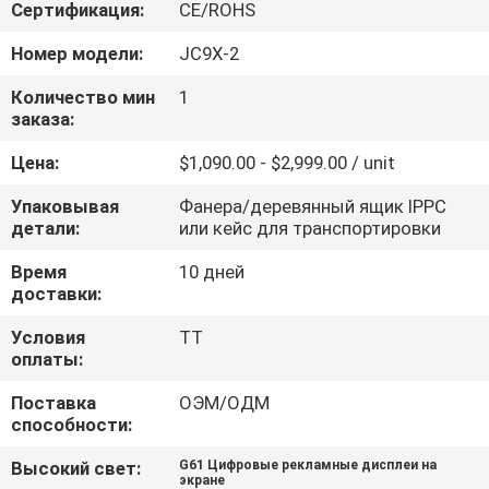
КОНТРОЛЬ
Сертификация:
CE/ROHS
КАЧЕСТВА
Номер модели:
JC9X-2
Количество мин
1
СВЯЖИТЕСЬ
заказа:
С
Цена:
$1,090.00 - $2,999.00 / unit
НАМИ
Упаковывая
Фанера/деревянный ящик IPPC
детали:
или кейс для транспортировки
НОВОСТИ
Время
10 дней
доставки:
СЛУЧАИ
Условия
ТТ
оплаты:
ЗАПРОСИТЕ
Поставка
ОЭМ/ОДМ
способности:
ЦИТАТУ
Высокий свет:
G61 Цифровые рекламные дисплеи на
экране