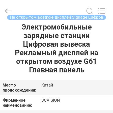
2026
Shenzhen
Junction
Interactive
Technology
На открытом воздухе дисплей Signage цифров
Co.,
Ltd..
All
Электромобильные
ДОМОЙ
Rights
Reserved.
зарядные станции
ПРОДУКТЫ
Цифровая вывеска
Рекламный дисплей на
О
открытом воздухе G61
НАС
Главная панель
ЭКСКУРСИЯ
Место
Китай
происхождения:
ПО
ЗАВОДУ
Фирменное
JCVISION
наименование: