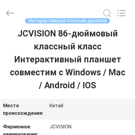
2026
Shenzhen
Junction
Interactive
Интерактивный плоский дисплей
Technology
Co.,
JCVISION 86-дюймовый
ДОМОЙ
Ltd..
All
Rights
классный класс
Reserved.
ПРОДУКТЫ
Интерактивный планшет
совместим с Windows / Mac
О
/ Android / IOS
НАС
Место
Китай
ЭКСКУРСИЯ
происхождения:
ПО
Фирменное
JCVISION
наименование: