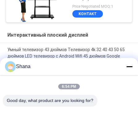
доски инфракрасный
Price Negotiated MOQ:1
монитор RoHS
КОНТАКТ
Интерактивный плоский дисплей
Умный телевизор 43 дюймов Телевизор 4k 32 40 43 50 65
дюймов LED телевизор с Android Wifi 45 дюймов Google
Умные телевизоры
Shana
JCvision Touch интерактивный плоский дисплей
интерактивная электронная доска 55"
6:54 PM
JCVISION 27" монитор чемодана с сенсорным экраном
Good day, what product are you looking for?
Android 12 Система
Популярные категории
Все