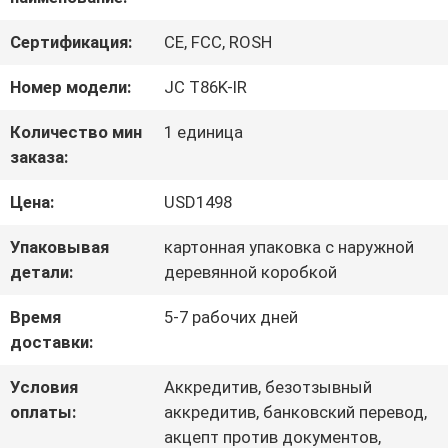
ЗАВОДУ
Сертификация:
CE, FCC, ROSH
КОНТРОЛЬ
Номер модели:
JC T86K-IR
КАЧЕСТВА
Количество мин
1 единица
заказа:
СВЯЖИТЕСЬ
Цена:
USD1498
С
Упаковывая
картонная упаковка с наружной
детали:
деревянной коробкой
НАМИ
Время
5-7 рабочих дней
доставки:
НОВОСТИ
Условия
Аккредитив, безотзывный
оплаты:
аккредитив, банковский перевод,
СЛУЧАИ
акцепт против документов,