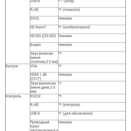
USB-B
* 1 ((Вид)
RJ45
*1 (показать)
DVI-D
Никаких
HD BaseT
*1 (необязательно)
HD-SDI ((3G-SDI)
Никаких
Видео
Никаких
Звук включен
*1
(мини-
сплетник,3.5 мм)
Выпуск
VGA
*1
HDMI 1.4B
Никаких
((OUT)
Звук выключен.
*1
(мини-джек,3.5
мм)
Контроль
RS232
*1
RJ45
*1 (контроль)
USB-B
*1 (для обновления)
Проводный
Никаких
пульт
дистанционного