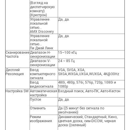
(Взгляд на
диспетчерскую
комнату)
(Крестрон)
Управление
Да, да.
локальной
сетью...
AMX Discovery
Управление
Да, да.
локальной
сетью...
Пи Джей Линк
Сканирование
Диапазон H-
15~100 кГц
Частота
синхронизации
Диапазон V-
24 ~ 85 Гц
синхронизации
Дисплей
Ввод
VGA, SVGA, XGA,
Резолюция
компьютерного
SXGA,WXGA,UXGA,WUXGA, 4K@30Hz
сигнала
Ввод
480i, 480p, 576i, 576p, 720p, 1080i и
видеосигнала
1080p
Настройка SW
Автоматическая
Входный поиск, Авто-ПК, Авто-Кестон
настройка
Пустое
Да, да.
Отменить
Да ((5 минут без сигнала по
умолчанию)
Режим
Динамический, Стандартный, Кино,
изображения
Цветная доска, сим-DICOM, черная
доска ((зеленый)