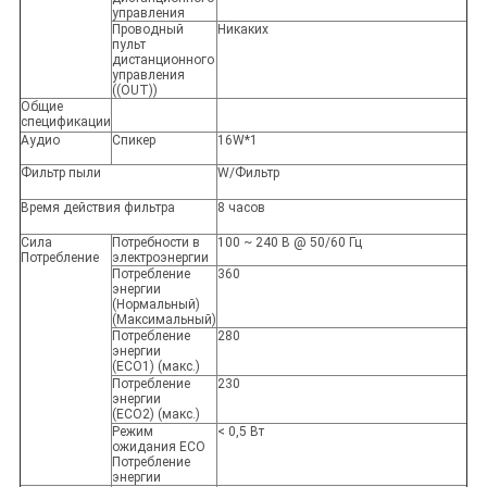
управления
Проводный
Никаких
пульт
дистанционного
управления
((OUT))
Общие
спецификации
Аудио
Спикер
16W*1
Фильтр пыли
W/Фильтр
Время действия фильтра
8 часов
Сила
Потребности в
100 ~ 240 В @ 50/60 Гц
Потребление
электроэнергии
Потребление
360
энергии
(Нормальный)
(Максимальный)
Потребление
280
энергии
(ECO1) (макс.)
Потребление
230
энергии
(ECO2) (макс.)
Режим
< 0,5 Вт
ожидания ECO
Потребление
энергии