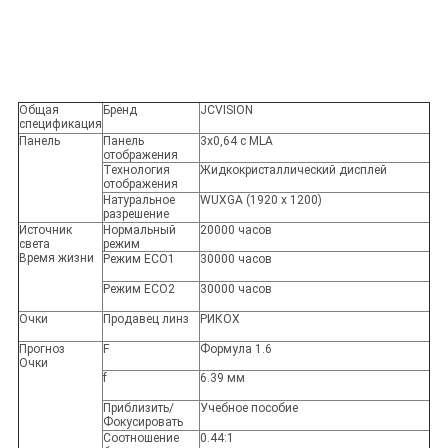
Общая
Бренд
JCVISION
спецификация
Панель
Панель
3x0,64 с MLA
отображения
Технология
Жидкокристаллический дисплей
отображения
Натуральное
WUXGA (1920 x 1200)
разрешение
Источник
Нормальный
20000 часов
света
режим
Время жизни
Режим ECO1
30000 часов
Режим ECO2
30000 часов
Очки
Продавец линз
РИКОХ
Прогноз
F
Формула 1.6
Очки
f
6.39 мм
Приблизить/
Учебное пособие
Фокусировать
Соотношение
0.44:1