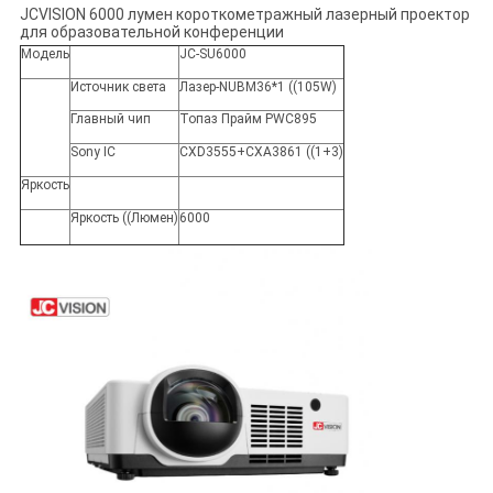
JCVISION 6000 лумен короткометражный лазерный проектор
для образовательной конференции
Модель
JC-SU6000
Источник света
Лазер-NUBM36*1 ((105W)
Главный чип
Топаз Прайм PWC895
Sony IC
CXD3555+CXA3861 ((1+3)
Яркость
Яркость ((Люмен)
6000