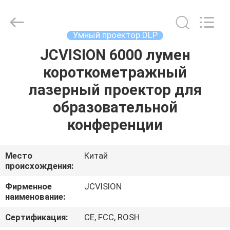
2026
Shenzhen
Junction
Interactive
Technology
Умный проектор DLP
Co.,
Ltd..
All
JCVISION 6000 лумен
ДОМОЙ
Rights
Reserved.
короткометражный
ПРОДУКТЫ
лазерный проектор для
образовательной
О
конференции
НАС
Место
Китай
происхождения:
ЭКСКУРСИЯ
ПО
Фирменное
JCVISION
наименование:
ЗАВОДУ
Сертификация:
CE, FCC, ROSH