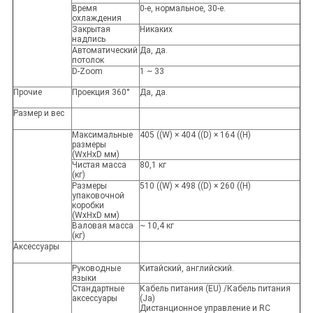
Время
0-е, нормальное, 30-е.
охлаждения
Закрытая
Никаких
надпись
Автоматический
Да, да.
потолок
D-Zoom
1 ~ 33
Прочие
Проекция 360°
Да, да.
Размер и вес
Максимальные
405 ((W) × 404 ((D) × 164 ((H)
размеры
(WxHxD мм)
Чистая масса
80,1 кг
(кг)
Размеры
510 ((W) × 498 ((D) × 260 ((H)
упаковочной
коробки
(WxHxD мм)
Валовая масса
~ 10,4 кг
(кг)
Аксессуары
Руководные
Китайский, английский.
языки
Стандартные
Кабель питания (EU) /Кабель питания
аксессуары
(Ja)
Дистанционное управление и RC