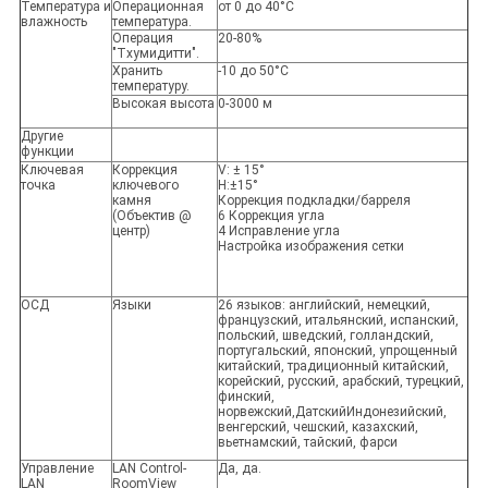
Температура и
Операционная
от 0 до 40°C
влажность
температура.
Операция
20-80%
"Тхумидитти".
Хранить
-10 до 50°C
температуру.
Высокая высота
0-3000 м
Другие
функции
Ключевая
Коррекция
V: ± 15°
точка
ключевого
H:±15°
камня
Коррекция подкладки/барреля
(Объектив @
6 Коррекция угла
центр)
4 Исправление угла
Настройка изображения сетки
ОСД
Языки
26 языков: английский, немецкий,
французский, итальянский, испанский,
польский, шведский, голландский,
португальский, японский, упрощенный
китайский, традиционный китайский,
корейский, русский, арабский, турецкий,
финский,
норвежский,ДатскийИндонезийский,
венгерский, чешский, казахский,
вьетнамский, тайский, фарси
Управление
LAN Control-
Да, да.
LAN
RoomView