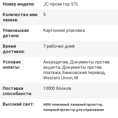
КОНТРОЛЬ
Номер модели:
JC-проектор STL
КАЧЕСТВА
Количество мин
5
заказа:
СВЯЖИТЕСЬ
Упаковывая
Картонная упаковка
детали:
С
НАМИ
Время
7 рабочих дней
доставки:
Условия
Аккредитив, Документы против
НОВОСТИ
оплаты:
акцепта, Документы против
платежа, Банковский перевод,
Western Union, M
СЛУЧАИ
Поставка
10000 блоков
способности:
ЗАПРОСИТЕ
Высокий свет:
,
6000-люменный лазерный проектор
ЦИТАТУ
лазерный проектор для образования