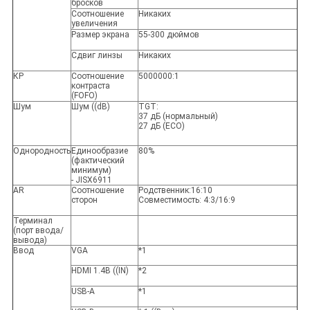
бросков
Соотношение
Никаких
увеличения
Размер экрана
55-300 дюймов
Сдвиг линзы
Никаких
КР
Соотношение
5000000:1
контраста
(FOFO)
Шум
Шум ((dB)
TGT:
37 дБ (нормальный)
27 дБ (ECO)
Однородность
Единообразие
80%
(фактический
минимум)
- JISX6911
AR
Соотношение
Родственник:16:10
сторон
Совместимость: 4:3/16:9
Терминал
(порт ввода/
вывода)
Ввод
VGA
*1
HDMI 1.4B ((IN)
*2
USB-A
*1