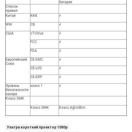
батарея
Список
правил
Китай
ККК
√
WW
CB
√
США
cTUVus
√
FCC
√
FDA
√
Европейский
CE-EMC
√
Союз
CE-LVD
√
CE-ERP
√
Уровень
класс 1
√
безопасности
лазера
Класс ЭМК
Класс ЭМК
Класс A@3dBm
Ультра короткий проектор 1080p