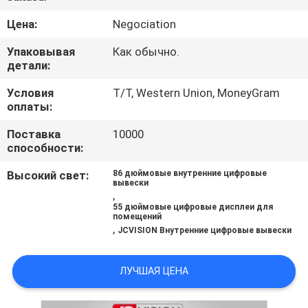
КОНТРОЛЬ
Цена:
Negociation
КАЧЕСТВА
Упаковывая
Как обычно.
детали:
СВЯЖИТЕСЬ
Условия
T/T, Western Union, MoneyGram
С
оплаты:
НАМИ
Поставка
10000
способности:
НОВОСТИ
Высокий свет:
86 дюймовые внутренние цифровые
вывески
,
СЛУЧАИ
55 дюймовые цифровые дисплеи для
помещений
,
JCVISION Внутренние цифровые вывески
ЗАПРОСИТЕ
ЛУЧШАЯ ЦЕНА
ЦИТАТУ