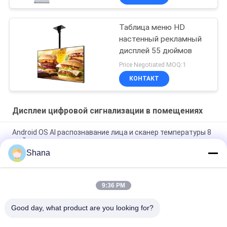
Таблица меню HD
настенный рекламный
дисплей 55 дюймов
Price Negotiated MOQ:1
КОНТАКТ
Дисплеи цифровой сигнализации в помещениях
Android OS AI распознавание лица и сканер температуры 8
дюймов
Shana
Smartboard поворачивая крытый Signage цифров
показывает емкостный экран касания
9:36 PM
JCVISION светодиодная панель TFT 32 дюйма цифровое
меню дисплей на стенке
Good day, what product are you looking for?
Популярные категории
Все