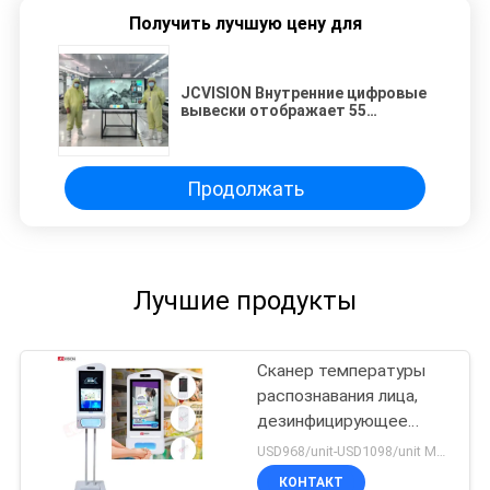
Получить лучшую цену для
JCVISION Внутренние цифровые
вывески отображает 55
дюймов до 86 дюймов для
вашей рекламы
Продолжать
Лучшие продукты
Сканер температуры
распознавания лица,
дезинфицирующее
средство для рук,
USD968/unit-USD1098/unit MOQ:1 единица
рекламный киоск
КОНТАКТ