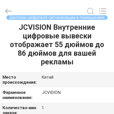
2026
Shenzhen
Junction
Interactive
Technology
Дисплеи цифровой сигнализации в помещениях
Co.,
Ltd..
All
JCVISION Внутренние
ДОМОЙ
Rights
Reserved.
цифровые вывески
ПРОДУКТЫ
отображает 55 дюймов до
86 дюймов для вашей
О
рекламы
НАС
Место
Китай
происхождения:
ЭКСКУРСИЯ
ПО
Фирменное
JCVIDION
наименование:
ЗАВОДУ
Количество мин
1
заказа: